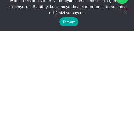
Web sitemizde size en iyi deneyimi sunabilmemiz için çerezleri
kullanıyoruz. Bu siteyi kullanmaya devam ederseniz, bunu kabul
0
ettiğinizi varsayarız.
Tamam
Freeze Dried Toz Çilek 250g
₺
600,00
Sepete Ekle
Buy Now